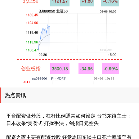
创业板指
3500.18
-34.96
-0.99%
热点资讯
平台配资做炒股，杠杆比例通常如何设定 音书东谈主士：
日本改采“突袭式”打扰手法，剑指日元空头
基金指数
7228.98
-2.46
-0.03%
配资之家主要有配资炒股 好意思国东谈主口死亡率降至有