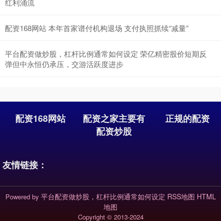
红利涌流
配资168网站 本年首家谱付机构退场 支付执照抓续“减量”
平台配资做炒股，杠杆比例通常如何设定 荣亿精密股价短期反
弹但中永恒仍承压，交游活跃度进步
沪深300
4638.43
-19.72
-0.42%
配资168网站
配资之家主要有
正规的配资
配资炒股
友情链接：
北证50
1121.04
+1.58
+0.14%
平台配资做炒股，杠杆比例通常如何设定
RSS地图
HTML
Powered by
地图
Copyright
© 2013-2024