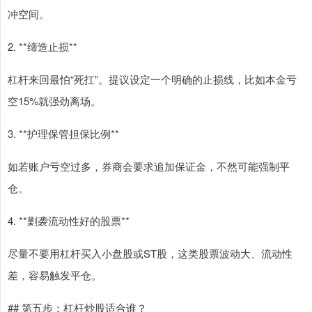
冲空间。
2. **缔造止损**
杠杆来回最怕“死扛”。提议设定一个明确的止损线，比如本金亏
空15%就强劲离场。
3. **护理保管担保比例**
如若账户亏空过多，券商会要求追加保证金，不然可能强制平
仓。
4. **剿袭流动性好的股票**
尽量不要用杠杆买入小盘股或ST股，这类股票波动大、流动性
差，容易触发平仓。
## 第五步：杠杆炒股适合谁？