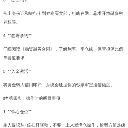
带上身份证和银行卡到券商买卖部，粗略在网上恳求开放融资融
券权限。
4. **签署条约**
仔细阅读《融资融券合同》，了解利率、平仓线、保管担保比例
等要道要求。
5. **入金激活**
将资金转入信用账户，系统会证据你的钞票审定授信额度。
## 第四步：操作时的醒目事项
1. **铁心仓位**
生人提议从1倍杠杆驱动，不要一上来就满仓操作，给我方留足缓