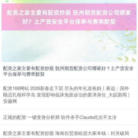
上证综指
3883.72
+5.29
+0.14%
配资之家主要有配资炒股 抚州期货配资公司哪家好？土产货安全
平台保举与费率默契
配资168网站 2026新春走下层 尽头的年礼送爸妈丨蒋远：国外
顾忌扎根科学岛 发现影响临床免疫诊治的要津身分_大皖新闻 |
安徽网
正规的配资 一键变身分析师 软件杀手Claude此次不太冷
深证成指
14080.45
-63.76
-0.45%
配资之家主要有配资炒股 海南自贸港眩惑大家本钱：封关破局