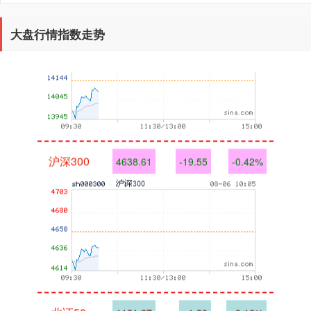
大盘行情指数走势
沪深300
4638.61
-19.55
-0.42%
北证50
1121.27
+1.80
+0.16%