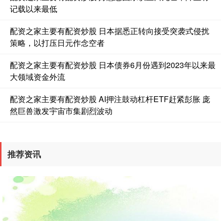
记载以来最低
配资之家主要有配资炒股 日本据悉正转向接受突袭式侵扰
策略，以打压日元作念空者
配资之家主要有配资炒股 日本债券6月份遇到2023年以来最
大领域资金外流
国债指数
229.62
+0.02
+0.01%
配资之家主要有配资炒股 AI押注鼓动杠杆ETF赶紧彭胀 庞
然巨兽激发宇宙市集剧烈波动
推荐资讯
期指IC0
7712.80
-18.20
-0.24%