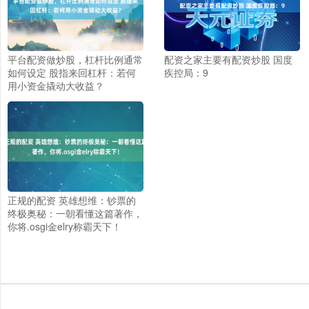
平台配资做炒股，杠杆比例通常
配资之家主要有配资炒股 国度
如何设定 股指来回杠杆：若何
疾控局：9
用小资金撬动大收益？
上证综指
3884.19
+5.76
+0.15%
正规的配资 英雄想维：钞票的
终极奥秘：一朝看懂这篇著作，
你将.osgi金elry称霸天下！
深证成指
14082.20
-62.00
-0.44%