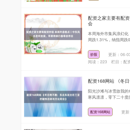
配资之家主要有配资
会
本周海外市集风浪幻化
周跌1.31%，纳指周跌0
更新：06-0
炒股
阅读：
223
栏目：
配
配资168网站 《
阳光沙滩与冰雪故我的
寒风凛凛，零下二十度的
更新：
配资168网站