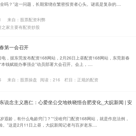
全吗？”这一问题，长期萦绕在繁密投资者心头。谜底是复杂的....
1
来自：股票配资利弊
资之家主要有配资炒股
新春第一会召开
日电，据东莞发布配资168网站，2月26日上昼配资168网站，东莞新春
“本钱赋能办事强企”动员部署大会召开。会上，....
6
来自：股票操盘
阅读：
216
栏目：
正规的配资
老东说念主义惠仁：心爱坐公交地铁晓悟合肥变化_大皖新闻 | 安
00岁遐龄，有什么龟龄窍门？”“没啥窍门配资168网站，就是作息法例，
。”这是2月11日上昼，大皖新闻记者与百岁老东....