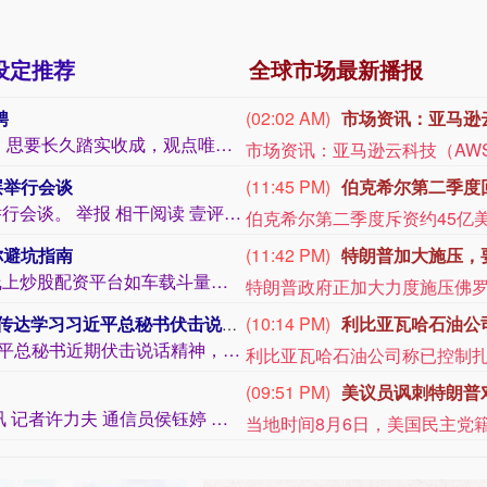
设定推荐
全球市场最新播报
聘
(09:28 PM)
明日运营开始起，
图片正规的配资 踏实收成的礼聘在市集来回中，思要长久踏实收成，观点唯有一个，即是...
层举行会谈
(09:26 PM)
多家上市公司宣布
据报说念，三星电子工会称磋磨与公司搞定层举行会谈。 举报 相干阅读 壹评级：伊利...
你避坑指南
(09:23 PM)
华中最大“双膜”
连年来，跟着股市的波动和投资门槛的裁减，线上炒股配资平台如车载斗量般露出。它们以...
伏击说话精神 究诘市政府系统贯彻落实责任
(08:43 PM)
纽约原油暗盘突破7
2月13日，市政府党组会议召开，传达学习习近平总秘书近期伏击说话精神，究诘市政府...
纽约原油暗盘突破77美元，日内
(08:34 PM)
飞天茅台自营门店价
广东省铁路到发客流双双刷新历史记载 新快报讯 记者许力夫 通信员侯钰婷 陈怡霏 ...