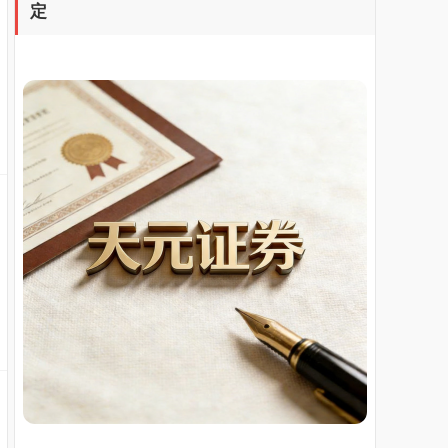
定
上证综指
3940.04
+39.68
+1.02%
深证成指
14311.01
+200.89
+1.42%