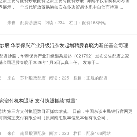
之家主要有配资炒股配资之家主要有配资炒股 “海南不仅有契机对标国
展示，一个当代解放贸易港如安在多边贸易体系中自信而持重....
1
来自：配资炒股网
阅读：
234
栏目：
配资168网站
炒股 华泰保兴产业升级混杂发起增聘滕春晓为新任基金司理
配资炒股，华泰保兴产业升级混杂发起（021792）发布公告配资之家
司理滕春晓于2026年1月5日认真上任。 发布于....
2
来自：苏州股票配资
阅读：
225
栏目：
正规的配资
首家谱付机构退场 支付执照抓续“减量”
网站 第三方支付执照数目正抓续缩减。 日前，中国东谈主民银行官网更
南聚宝支付有限公司（原河南汇银丰信息本领有限公司，....
8
来自：南昌股票配资
阅读：
223
栏目：
配资168网站