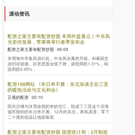
滚动资讯
沪深300
4694.44
+43.13
+0.93%
配资之家主要有配资炒股 本周外盘看点丨中东风
光若何发展，苹果将举行春季发布会
配资之家主要有配资炒股
06-03
本周海外市集风浪幻化，中东风光蓦然升级。AI暴躁交
游仍在链接。好意思股全线下挫，谈指周跌1.31%，纳
指周跌0.95%，
配资168网站 《冬日奇不雅：东北东谈主在三亚
北证50
1134.24
+11.37
+1.01%
的暖热活命与文化和会》
正规的配资
02-10
阳光沙滩与冰雪故我的奇妙交汇，组成了三亚这个滨海
城市独到的冬日奇不雅。12月的东北，寒风凛凛，零下
二十度的低温让地面银装
配资之家主要有配资炒股 国度统计局：2月制造