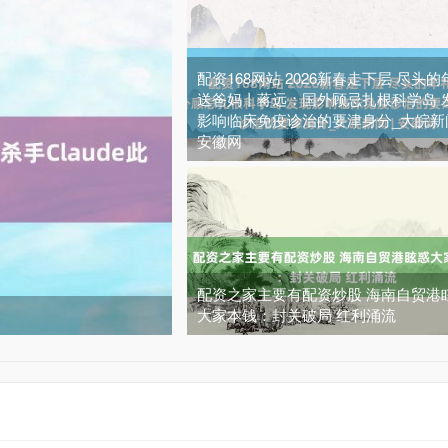
配资168网站 2026新春走下层 尽头的
送爸妈丨蒋远：国外顾忌扎根科学岛 
影响临床免疫诊治的要津身分_大皖新闻
安徽网
配资之家主要有配资炒股 海南自贸港
大家本钱：封关破局 红利涌流