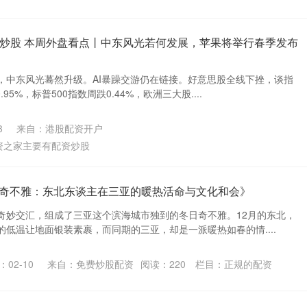
炒股 本周外盘看点丨中东风光若何发展，苹果将举行春季发布
，中东风光蓦然升级。AI暴躁交游仍在链接。好意思股全线下挫，谈指
.95%，标普500指数周跌0.44%，欧洲三大股....
3
来自：港股配资开户
资之家主要有配资炒股
冬日奇不雅：东北东谈主在三亚的暖热活命与文化和会》
奇妙交汇，组成了三亚这个滨海城市独到的冬日奇不雅。12月的东北，
低温让地面银装素裹，而同期的三亚，却是一派暖热如春的情....
02-10
来自：免费炒股配资
阅读：
220
栏目：
正规的配资