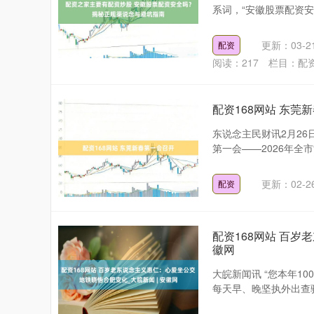
系词，“安徽股票配资安
更新：03-2
配资
阅读：
217
栏目：
配
配资168网站 东莞
东说念主民财讯2月26
第一会——2026年全市
更新：02-2
配资
配资168网站 百岁
徽网
大皖新闻讯 “您本年1
每天早、晚坚执外出查验