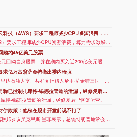
上海地铁全网络地面高架区段限速运行
申通地铁集团介绍，受今年第13号台风“白海豚”影响，为确保轨道交通运营安全，上海地铁实施运营调整：8月9日运营开始起，3号线、浦江线全线限速运行；1号线、2号线、4号线、5号线、6号线、7号线、8号线、9号线、10号线、11号线、16号线、17号线、市域机场线地面、高架区段限速运行，同时，16号线取消大站车，列车站站停靠。全网络其他线路区段正常运行。上海地铁将密切关注台风路径变化，根据风速、雨量和对运营影响程度等实际情况，动态调整列车开行方案，遇紧急情况或将采取停运措施，保障乘客安全出行。请市民乘客留意官方发布的运营信息。（上海发布）
收到美国关税退税
上市公司公告显示，自7月以来，多家公司宣布已经收到美国关税退税。根据美国最高法院今年2月裁定，《国际紧急经济权力法》不授权总统征收大规模关税。美国国际贸易法院随后下令海关办理相关退款。海关与边境保护局4月20日启动第一阶段退款工作，首批退款于5月11日前后发放。美国海关与边境保护局官员本月4日披露的信息显示，截至7月底，该部门已处理完毕约1000亿美元关税的退款流程并把相关信息提供给财政部用于付款。（中新社）
工艺应急水厂通水
据“三峡小微”公众号消息，8月8日，由三峡集团所属长江环保集团、武汉市水务集团等共同投资建设的华中地区规模最大的“双膜”工艺应急水厂——武汉梁子湖应急水厂并网通水，标志着武汉市江南区域正式构建起“一江一湖”双水源互为备援、灵活调度的供水新格局，为片区660万市民用水安全提供坚实保障。
7美元，日内涨超0.5%。
涨超0.5%。
格再度上调，终端售价已涨至1760元/瓶
有消息称，飞天茅台自营店售价已涨至1753元/瓶，7月底该产品在自营门店刚刚上调至1719元/瓶。有经销商向记者表示，当前飞天茅台终端售价已涨至1760元/瓶。这已经是茅台自营门店今年第二次独立提价。7月底，记者从茅台自营门店处获悉，公司自营体系飞天茅台酒零售价调整为1719元/瓶。值得一提的是，与上一次飞天茅台酒单品提价不同，除飞天茅台之外，五星、经典版马年生肖、精品茅台三款产品售价也有所上调，分别涨至1743元/瓶、1951元/瓶、2410元/瓶。据了解，取消自营体系分销模式后，茅台自营体系由线下自营门店与i茅台构成，销售贵州茅台酒全系产品，分别聚焦B端与C端消费群体。如今，两大渠道执行两个不同售价，形成线上线下“双价格体系”。在业内看来，这一系列举措核心目标在于掌握定价主导权。随着“i茅台”的出现，价格主导权已经从经销商和黄牛手中转移到厂方。公司可以根据实时动态，调节传统渠道发货与i茅台的供货节奏，在挤压灰色炒作空间的同时，为社会渠道保留合理利润。（每日经济新闻）