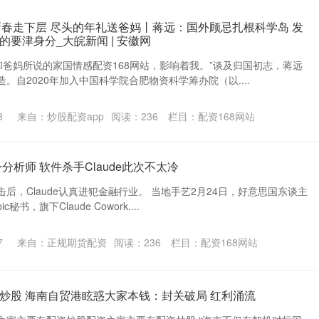
26新春走下层 尽头的年礼送爸妈丨蒋远：国外顾忌扎根科学岛 发
要津身分_大皖新闻 | 安徽网
和爸妈所说的家国情感配资168网站，影响着我。”谈及归国初志，蒋远
。自2020年加入中国科学院合肥物资科学筹办院（以....
3
来自：炒股配资app
阅读：
236
栏目：
配资168网站
分析师 软件杀手Claude此次不太冷
后，Claude认真进犯金融行业。 当地手艺2月24日，好意思国东谈主
秘书，旗下Claude Cowork....
7
来自：正规期货配资
阅读：
236
栏目：
配资168网站
炒股 海南自贸港眩惑大家本钱：封关破局 红利涌流