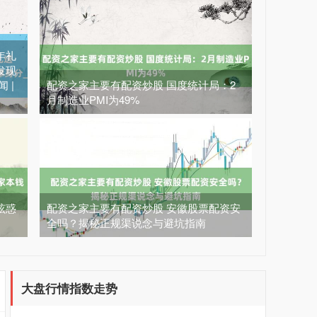
年礼
发现
 |
配资之家主要有配资炒股 国度统计局：2
上证综指
3940.04
+39.68
+1.02%
月制造业PMI为49%
眩惑
配资之家主要有配资炒股 安徽股票配资安
全吗？揭秘正规渠说念与避坑指南
深证成指
14311.01
+200.89
+1.42%
大盘行情指数走势