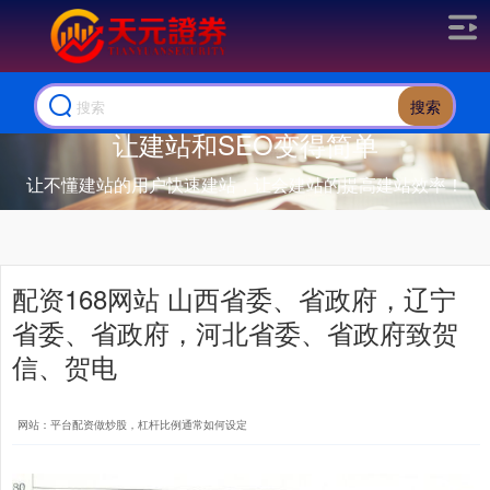
搜索
让建站和SEO变得简单
让不懂建站的用户快速建站，让会建站的提高建站效率！
配资168网站 山西省委、省政府，辽宁
省委、省政府，河北省委、省政府致贺
信、贺电
网站：平台配资做炒股，杠杆比例通常如何设定