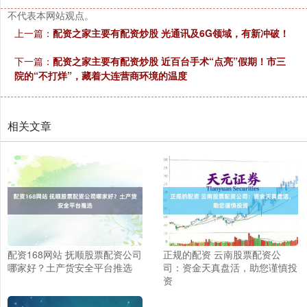
不代表本网站观点。
上一篇：
配资之家主要有配资炒股 光通讯及6G领域，有新冲破！
下一篇：
配资之家主要有配资炒股 近百台手术“点亮”假期！市三
院的“不打烊”，藏着大连营商环境的温度
相关文章
配资168网站 抚顺股票配资公司
正规的配资 云南股票配资公
哪家好？土产货安全平台推选
司：资金天真盘活，助您谨慎投
资