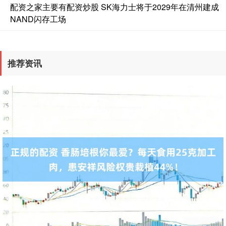
配资之家主要有配资炒股 SK海力士将于2029年在清州建成
NAND闪存工场
推荐资讯
期指IC0
7877.80
+164.40
+2.13%
上证综指
3940.04
+39.68
+1.02%