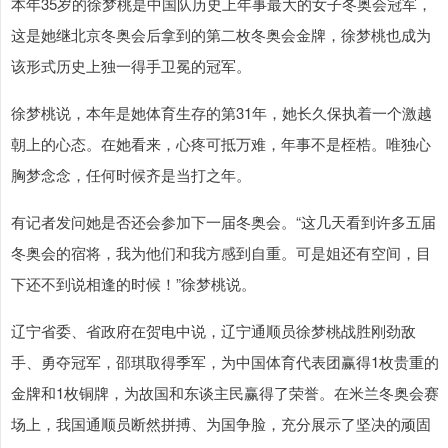
本年35岁的徐梦桃是中国队历史上年事最大的女子冬奥会冠军，
这是她继北京冬奥会后拿到的第二枚冬奥会金牌，徐梦桃也成为
该形式历史上独一得手卫冕的冠军。
徐梦桃说，本年是她体育生存的第31年，她长久保执着一个激越
朝上的心态。在她看来，心疼可抵万难，年事不是桎梏。唯独心
胸梦念念，任何时候齐是当打之年。
有记者发问她是否还会参加下一届冬奥会。“这几天看到许多五届
冬奥会的宿将，我为他们和我方感到自重。可是姐还有空间，目
下还不到说相逢的时候！”徐梦桃说。
辽宁省委、省政府在贺电中说，辽宁通顺员徐梦桃战胜刚劲敌
手、勇夺冠军，邵琪取得季军，为中国体育代表团赢得1枚贵重的
金牌和1枚铜牌，为故国和东谈主民赢得了荣誉。在米兰冬奥会赛
场上，我国通顺员断然拼搏、为国争脸，充分展示了坚决的顽固