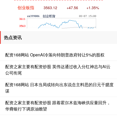
创业板指
3563.12
+47.56
+1.35%
热点资讯
配资168网站 OpenAI冷落向特朗普政府转让5%的股权
基金指数
7242.10
+12.30
+0.17%
配资之家主要有配资炒股 英伟达通过收入分红神志与AI云
公司衔尾
配资168网站 日本当局或转向出东说念主料思的日元干臆度
谋
配资之家主要有配资炒股 跟着霍尔木兹海峡供应量回升，
华裔银行下调原油瞻望
国债指数
229.69
+0.10
+0.04%