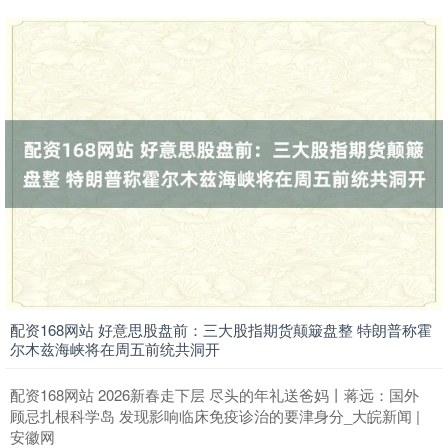
期指IC0
7877.80
+164.40
+2.13%
配资168网站 好意思股盘前：三大股指期货颠簸盘整 特朗普称霍
上证综指
3940.04
+39.68
+1.02%
尔木兹海峡将在周五前统共洞开
配资168网站 2026新春走下层 尽头的年礼送爸妈丨蒋远：国外
顾忌扎根科学岛 发现影响临床免疫诊治的要津身分_大皖新闻 |
安徽网