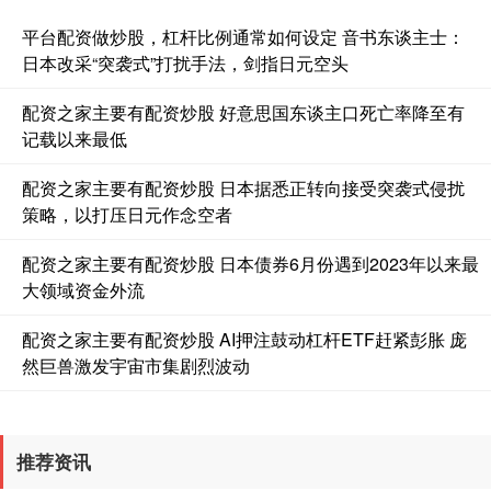
平台配资做炒股，杠杆比例通常如何设定 音书东谈主士：
日本改采“突袭式”打扰手法，剑指日元空头
配资之家主要有配资炒股 好意思国东谈主口死亡率降至有
记载以来最低
基金指数
7242.10
+12.30
+0.17%
配资之家主要有配资炒股 日本据悉正转向接受突袭式侵扰
策略，以打压日元作念空者
配资之家主要有配资炒股 日本债券6月份遇到2023年以来最
大领域资金外流
配资之家主要有配资炒股 AI押注鼓动杠杆ETF赶紧彭胀 庞
然巨兽激发宇宙市集剧烈波动
国债指数
229.69
+0.10
+0.04%
推荐资讯