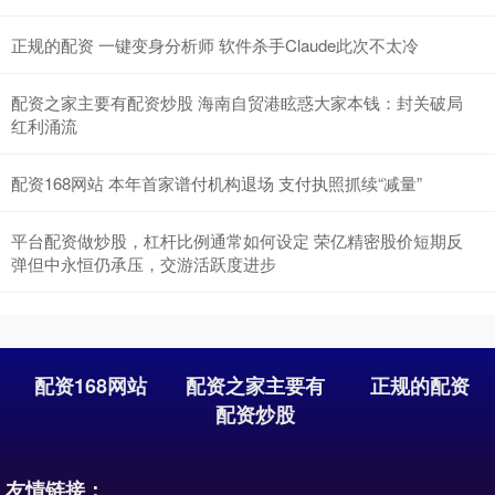
正规的配资 一键变身分析师 软件杀手Claude此次不太冷
配资之家主要有配资炒股 海南自贸港眩惑大家本钱：封关破局
深证成指
14311.01
+200.89
+1.42%
红利涌流
配资168网站 本年首家谱付机构退场 支付执照抓续“减量”
平台配资做炒股，杠杆比例通常如何设定 荣亿精密股价短期反
弹但中永恒仍承压，交游活跃度进步
沪深300
4694.44
+43.13
+0.93%
配资168网站
配资之家主要有
正规的配资
配资炒股
友情链接：