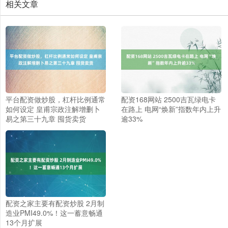
相关文章
平台配资做炒股，杠杆比例通常
配资168网站 2500吉瓦绿电卡
如何设定 皇甫宗政注解增删卜
在路上 电网“焕新”指数年内上升
易之第三十九章 囤货卖货
逾33%
上证综指
3940.04
+39.68
+1.02%
配资之家主要有配资炒股 2月制
造业PMI49.0%！这一蓄意畅通
13个月扩展