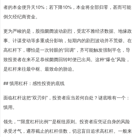
者的本金便升天10%；若下降10%，本金将全部归零，甚而可能
倒欠经纪商资金。
更为严峻的是，股指阛阓波动剧烈，受宏不雅经济数据、地缘政
事、计谋变动等多重成分影响，短期内的剧烈波动并不荒僻。在
高杠杆下，哪怕是一次转眼的“回调”，齐可能触发强制平仓，导
致投资者在来不足恭候阛阓回转时便已出局。这种“爆仓”风险，
是杠杆来往最中枢、最致命的胁迫。
## 慎用杠杆：感性投资的底线
面临杠杆这把“双刃剑”，投资者应当若何自处？谜底唯有一个：
慎用。
领先，**限度杠杆比例**是枢纽原则。投资者应凭证自身的风险
承受才气，遴荐截止的杠杆倍数，切忌盲目追求高杠杆。一般来