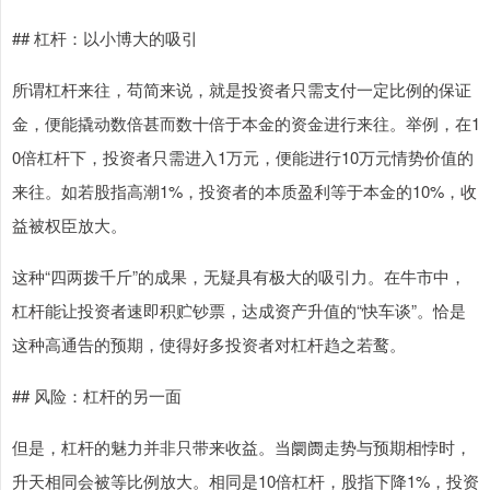
## 杠杆：以小博大的吸引
所谓杠杆来往，苟简来说，就是投资者只需支付一定比例的保证
金，便能撬动数倍甚而数十倍于本金的资金进行来往。举例，在1
0倍杠杆下，投资者只需进入1万元，便能进行10万元情势价值的
来往。如若股指高潮1%，投资者的本质盈利等于本金的10%，收
益被权臣放大。
这种“四两拨千斤”的成果，无疑具有极大的吸引力。在牛市中，
杠杆能让投资者速即积贮钞票，达成资产升值的“快车谈”。恰是
这种高通告的预期，使得好多投资者对杠杆趋之若鹜。
## 风险：杠杆的另一面
但是，杠杆的魅力并非只带来收益。当阛阓走势与预期相悖时，
升天相同会被等比例放大。相同是10倍杠杆，股指下降1%，投资