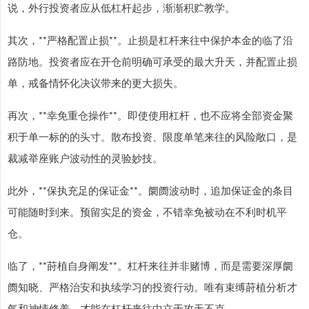
说，外行投资者应从低杠杆起步，渐渐积贮教学。
其次，**严格配置止损**。止损是杠杆来往中保护本金的临了沿
路防地。投资者应在开仓前明确可承受的最大升天，并配置止损
单，戒备情怀化决议带来的更大损失。
再次，**幸免重仓操作**。即使使用杠杆，也不应将全部资金聚
积于单一标的的头寸。散布投资、限度单笔来往的风险敞口，是
裁减举座账户波动性的灵验妙技。
此外，**保执充足的保证金**。阛阓波动时，追加保证金的条目
可能随时到来。预留实足的资金，不错幸免被动在不利时机平
仓。
临了，**莳植自身阐发**。杠杆来往并非赌博，而是需要深厚阛
阓知晓、严格治安和执续学习的投资行动。唯有束缚莳植分析才
气和神情修养，才能在杠杆来往中立于攻无不克。