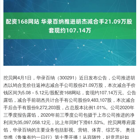
挖贝网4月1日，华录百纳（300291）近日发布公告，公司推进胡
杰以鸠合竞价往返神志减合手公司股份21.09万股，本次减合手价
钱区间为5.08－5.12元/股配资168网站，套现约107.14万元。公告
露馅，减合手前胡杰共计合手有公司股份9,483,107股，本次减合
手后合手有股份9,272,203股，占总股本比例1.01%。公司2020年
三季度报告露馅，2020年前三季度公司包摄于上市公司推进的净
利润为35,097,058.12元，比上年同时下滑61.53%。挖贝网尊府露
馅，华录百纳的主要业务包括影视、营销、体育、综艺等。 奥佳
华携《鲁豫有约一日行》第十季开播！从容随性，好意思好如