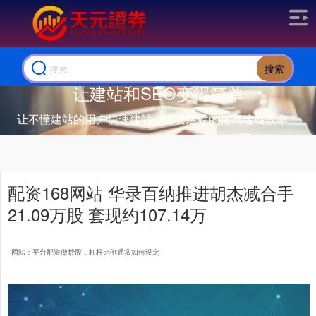
搜索
让建站和SEO变得简单
让不懂建站的用户快速建站，让会建站的提高建站效率！
配资168网站 华录百纳推进胡杰减合手
21.09万股 套现约107.14万
网站：平台配资做炒股，杠杆比例通常如何设定