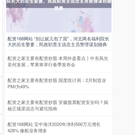
配资168网站 “别让妮儿包了屈”，河北两名福利院长
大的后生娶妻，民政职责主说念主员赞理谋划婚典
上证综指
3900.35
+21.92
+0.57%
配资之家主要有配资炒股 本周外盘看点丨中东风光
若何发展，苹果将举行春季发布会
配资之家主要有配资炒股 国度统计局：2月制造业
PMI为49%
配资之家主要有配资炒股 安徽股票配资安全吗？揭
秘正规渠说念与避坑指南
深证成指
14110.12
-34.08
-0.24%
配资168网站 宝中海洋2020年净利566万元增长
428% 修船业务增多