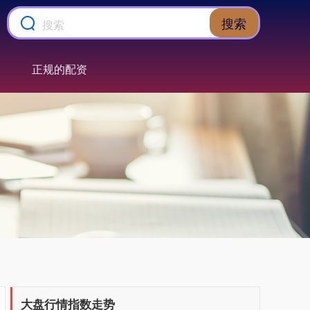
搜索
正规的配资
上证综指
3900.35
+21.92
+0.57%
大盘行情指数走势
深证成指
14110.12
-34.08
-0.24%