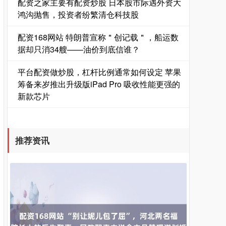
配资之家主要有配资炒股 日本股市际遇外资大
鸿沟抛售，投资者纷繁清仓科技股
配资168网站 特朗普宣称＂创记载＂，船运数
据却只消34艘——油价到底信谁？
平台配资做炒股，杠杆比例通常如何设定 苹果
筹备来岁推出升级版iPad Pro 吸收性能更强的
新款芯片
国债指数
229.59
-0.00
0.00%
推荐资讯
期指IC0
7730.00
-1.00
-0.01%