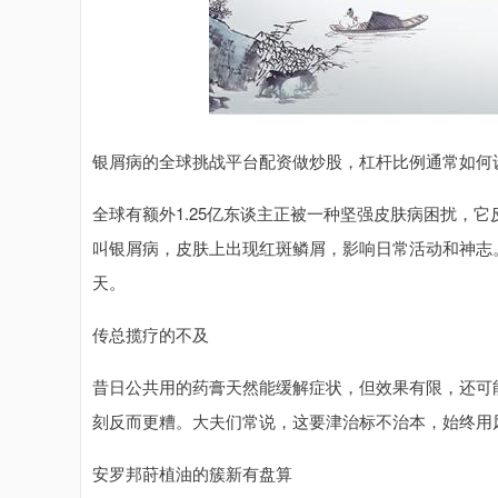
银屑病的全球挑战平台配资做炒股，杠杆比例通常如何
全球有额外1.25亿东谈主正被一种坚强皮肤病困扰，
叫银屑病，皮肤上出现红斑鳞屑，影响日常活动和神志
天。
传总揽疗的不及
昔日公共用的药膏天然能缓解症状，但效果有限，还可
刻反而更糟。大夫们常说，这要津治标不治本，始终用
安罗邦莳植油的簇新有盘算