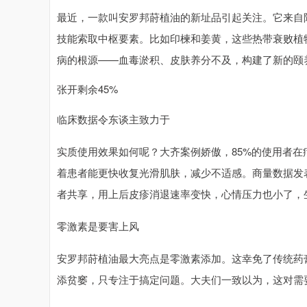
最近，一款叫安罗邦莳植油的新址品引起关注。它来自
技能索取中枢要素。比如印楝和姜黄，这些热带衰败植
病的根源——血毒淤积、皮肤养分不及，构建了新的颐
张开剩余45%
临床数据令东谈主致力于
实质使用效果如何呢？大齐案例娇傲，85%的使用者在
着患者能更快收复光滑肌肤，减少不适感。商量数据发
者共享，用上后皮疹消退速率变快，心情压力也小了，
零激素是要害上风
安罗邦莳植油最大亮点是零激素添加。这幸免了传统药
添贫窭，只专注于搞定问题。大夫们一致以为，这对需