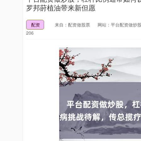
罗邦莳植油带来新但愿
配资
来自：配资做股票
网站：平台配资做炒
206