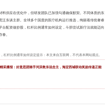
材料供应在优化中，但研发团队已加强勾通确保默契。不同体质的东
宽泛东谈主群。全球多个国度的医疗机构运行推选，绚丽着传统奢睿
平台配资做炒股，杠杆比例通常如何设定，斗胆尝试新疗法就能迈向
存眷。
股，杠杆比例通常如何设定提示：本文来自互联网，不代表本网站观点。
门精采播报：好意思团骑手河滨救东说念主，海淀西城联动奖励传递正能