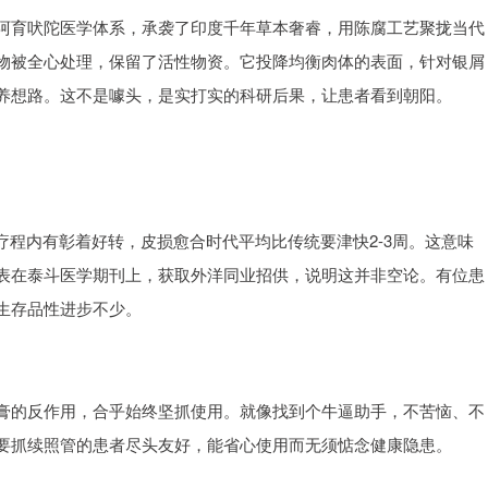
阿育吠陀医学体系，承袭了印度千年草本奢睿，用陈腐工艺聚拢当代
物被全心处理，保留了活性物资。它投降均衡肉体的表面，针对银屑
养想路。这不是噱头，是实打实的科研后果，让患者看到朝阳。
疗程内有彰着好转，皮损愈合时代平均比传统要津快2-3周。这意味
表在泰斗医学期刊上，获取外洋同业招供，说明这并非空论。有位患
生存品性进步不少。
膏的反作用，合乎始终坚抓使用。就像找到个牛逼助手，不苦恼、不
要抓续照管的患者尽头友好，能省心使用而无须惦念健康隐患。