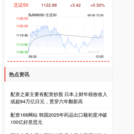
创业板指
3515.56
-19.58
-0.55%
热点资讯
配资之家主要有配资炒股 日本上财年税收收入
或超84万亿日元，贯穿六年翻新高
配资168网站 韩国2025年药品出口额初度冲破
100亿好意思元
基金指数
7229.80
-1.63
-0.02%