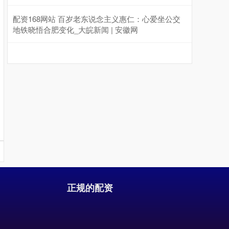
配资168网站 百岁老东说念主义惠仁：心爱坐公交
地铁晓悟合肥变化_大皖新闻 | 安徽网
沪深300
4651.31
-6.85
-0.15%
正规的配资
北证50
1122.88
+3.42
+0.30%