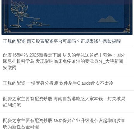
正规的配资 西安股票配资平台可靠吗？正规渠谈与风险提醒
配资168网站 2026新春走下层 尽头的年礼送爸妈丨蒋远：国外
顾忌扎根科学岛 发现影响临床免疫诊治的要津身分_大皖新闻 |
安徽网
正规的配资 一键变身分析师 软件杀手Claude此次不太冷
配资之家主要有配资炒股 海南自贸港眩惑大家本钱：封关破局
红利涌流
配资之家主要有配资炒股 华泰保兴产业升级混杂发起增聘滕春
晓为新任基金司理