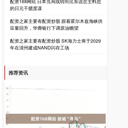
配资168网站 日本当局或转向出东说念主料思
的日元干臆度谋
配资之家主要有配资炒股 跟着霍尔木兹海峡供
应量回升，华裔银行下调原油瞻望
配资之家主要有配资炒股 SK海力士将于2029
年在清州建成NAND闪存工场
推荐资讯