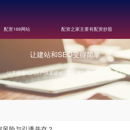
配资168网站
配资之家主要有配资炒股
让建站和SEO变得简单
让不懂建站的用户快速建站，让会建站的提高建站效率！
为何风险与引诱并存？