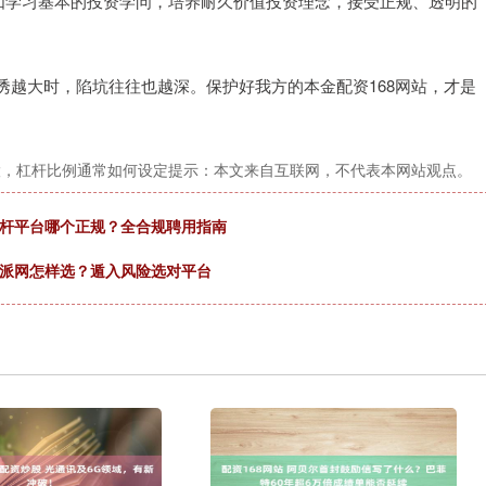
不如学习基本的投资学问，培养耐久价值投资理念，接受正规、透明的
诱越大时，陷坑往往也越深。保护好我方的本金配资168网站，才是
股，杠杆比例通常如何设定提示：本文来自互联网，不代表本网站观点。
杠杆平台哪个正规？全合规聘用指南
流派网怎样选？遁入风险选对平台