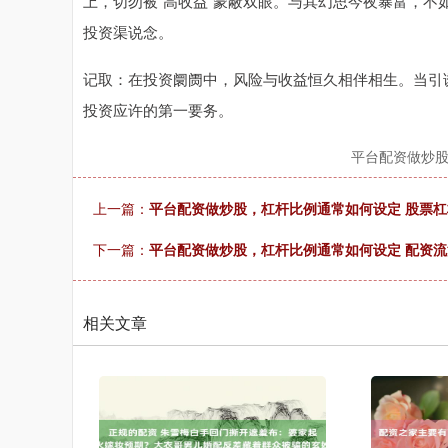
上，切勿被“高收益”蒙蔽双眼。与其幻思今夜暴富，
投资渠说念。
记取：在投资阛阓中，风险与收益恒久相伴相生。当引
投资应许的第一要务。
平台配资做炒
上一篇：
平台配资做炒股，杠杆比例通常如何设定 股票
下一篇：
平台配资做炒股，杠杆比例通常如何设定 配资
相关文章