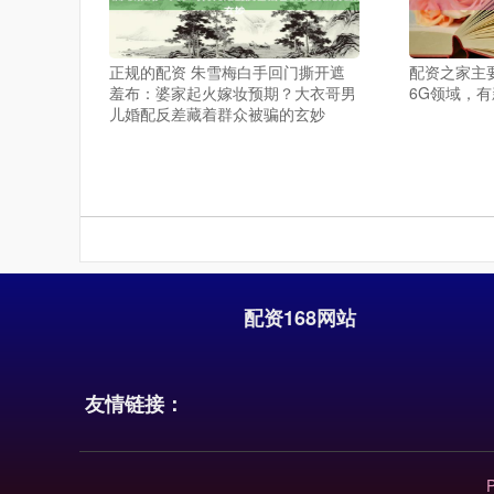
正规的配资 朱雪梅白手回门撕开遮
配资之家主
羞布：婆家起火嫁妆预期？大衣哥男
6G领域，
儿婚配反差藏着群众被骗的玄妙
配资168网站
友情链接：