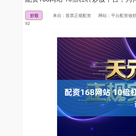
炒股
来自：股票正规配资
网站：平台配资做
92