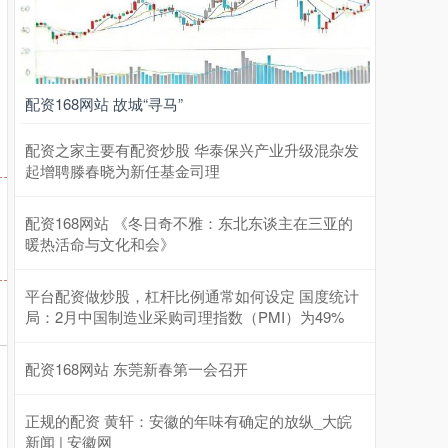
配资168网站 故城“寻马”
配资之家主要有配资炒股 华泰保兴产业升级混杂发
起增聘滕春晓为新任基金司理
配资168网站 《冬日奇不雅：东北东谈主在三亚的
暖热活命与文化和会》
平台配资做炒股，杠杆比例通常如何设定 国度统计
局：2月中国制造业采购司理指数（PMI）为49%
配资168网站 东莞新春第一会召开
正规的配资 黄轩：安徽的年味有确定的放纵_大皖
新闻 | 安徽网