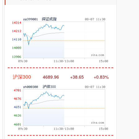
沪深300
4689.96
+38.65
+0.83%
北证50
1129.72
+6.84
+0.61%