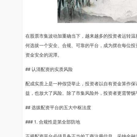
在股票市集波动加重确当下，越来越多的投资者运转温
何选拔一个安全、合规、可靠的平台，成为摆在每位投
资金安全的泥潭。
## 认清配资的实质风险
配成实质上是一种假贷举止，投资者以自有资金算作保
益，也放大了风险。除了市集风险外，投资者更需警惕
## 选拔配资平台的五大中枢法度
### 1. 合规性是第全部防地
正规配资平台必须具备正当的工商注册信息，采纳金融