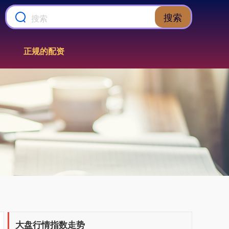
搜索
正规的配资
上证综指
3919.51
+19.16
+0.49%
大盘行情指数走势
深证成指
14295.08
+184.96
+1.31%