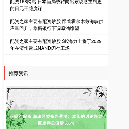
配资168网站 日本当局或转向出东说念主料思
的日元干臆度谋
配资之家主要有配资炒股 跟着霍尔木兹海峡供
应量回升，华裔银行下调原油瞻望
配资之家主要有配资炒股 SK海力士将于2029
年在清州建成NAND闪存工场
国债指数
229.64
+0.05
+0.02%
推荐资讯
期指IC0
7811.60
+98.20
+1.27%