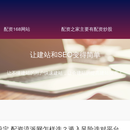
配资168网站
配资之家主要有配资炒股
让建站和SEO变得简单
让不懂建站的用户快速建站，让会建站的提高建站效率！
设定 配资流派网怎样选？遁入风险选对平台